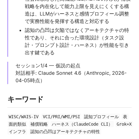
戦略を内在化して能力上限を見えにくくする構
造は、LLMがハーネスと感情プロフィール調整
で実務性能を発揮する構造と対応する
認知の凸凹は欠陥ではなくアーキテクチャの特
性であり、それに合った環境設計（タスク設
計・プロンプト設計・ハーネス）が性能を引き
出す鍵である
セッション1/4 — 仮説の起点
対話相手: Claude Sonnet 4.6（Anthropic, 2026-
04-05時点）
キーワード
WISC/WAIS-IV
VCI/PRI/WMI/PSI
認知プロフィール
表
面的類似
補償戦略
ハーネス（ClaudeCode CLI）
Grok+X
インフラ
認知の凸凹はアーキテクチャの特性